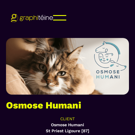
Osmose Humani
CLIENT
Osmose Humani
St Priest Ligoure [87]