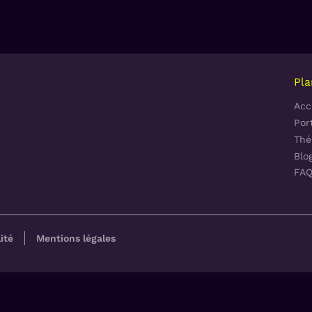
Pla
Acc
Port
Thé
Blo
FA
ité
Mentions légales