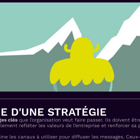
E D'UNE STRATÉGIE
ges clés
que l’organisation veut faire passer. Ils doivent êtr
ement refléter les valeurs de l’entreprise et renforcer sa 
e les canaux à utiliser pour diffuser les messages. Ceux-