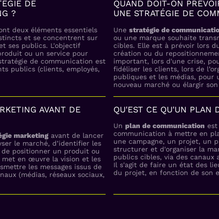
TÉGIE DE
QUAND DOIT-ON PRÉVOI
NG ?
UNE STRATÉGIE DE COM
nt deux éléments essentiels
Une
stratégie de communicati
stincts et se concentrent sur
ou une marque souhaite transm
t ses publics. L'objectif
cibles. Elle est à prévoir lors
produit ou un service pour
création ou du repositionneme
a stratégie de communication est
important, lors d'une crise, po
ts publics (clients, employés,
fidéliser les clients, lors de l
publiques et les médias, pour 
nouveau marché ou élargir son
RKETING AVANT DE
QU'EST CE QU'UN PLAN 
Un
plan de communication
est 
communication à mettre en plac
égie marketing
avant de lancer
une campagne, un projet, un pr
er le marché, d’identifier les
structurer et d'organiser la m
 de positionner un produit ou
publics cibles, via des canaux
 met en œuvre la vision et les
Il s'agit de faire un état des l
ansmettre les messages issus de
du projet, en fonction de son 
anaux (médias, réseaux sociaux,