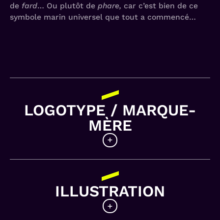
de
fard
… Ou plutôt de
phare,
car c’est bien de ce
symbole marin universel que tout a commencé…
LOGOTYPE / MARQUE-
MÈRE
Une identité phare
La lumière & le repère
La marque-mère, véritable pierre fondatrice
ILLUSTRATION
du dispositif, asseoit la ligne graphique et
instaure les codes qui seront déployés pour
l’ensemble des marques-filles. Cette «