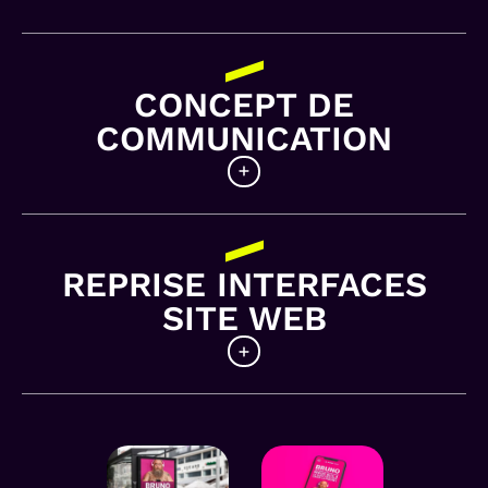
CONCEPT DE
COMMUNICATION
Créer la surprise !
Tout d’abord, le concept sur lequel nous
REPRISE INTERFACES
avons planché repose sur une seule obsession
SITE WEB
:
marquer les esprits, interroger, rendre
curieux
. La problématique annoncée est
assez claire :
Le
Guide Pratique
manque
encore de notoriété, alors qu’il est
implanté
Dans la continuité de la campagne imprimée il
depuis très longtemps
, d’abord à Limoges,
nous a été demandé de faire des
mais aussi à Angoulême, Aurillac, Brive,
préconisations sur le site
afin d’inscrire celui-
Châteauroux, Cognac, en Creuse, en Haute-
ci dans la nouvelle dynamique initiée.
Corrèze, sur le Pays de Tulle, à Montluçon, à