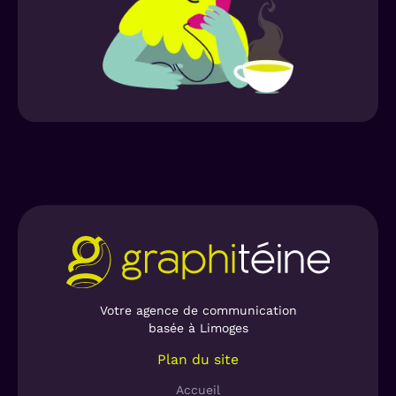
pouvaient être améliorés (carte dynamique,
focus très famille : une mamie un brin
présentation grilles, listes, sliders photos… )
déjantée, un papa poule, une maman accroc
au shopping et un personnage franchement
Ces différents leviers nous ont permis
décalé, Bruno, tatoué jusqu’à la barbe,
d’apporter au site
leguidepratique.com
une
véritable accroc à l’application.
imagerie plus attrayante
et une
navigation
plus fluide
pour l’internaute.
Le ton se veut très proche de la cible
, un brin
familier mais sans une once de vulgarité. C’est
donc un concept frais et joyeux que nous
proposons à l’équipe du Guide Pratique qui
l’adopte immédiatement. Nous voilà ravis !
Votre agence de communication
basée à Limoges
Plan du site
Accueil