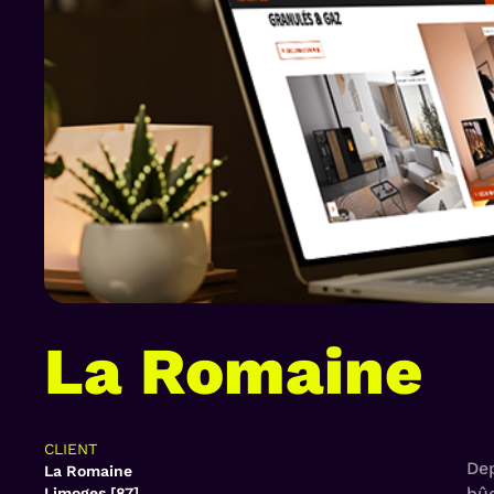
La Romaine
CLIENT
De
La Romaine
bûc
Limoges [87]