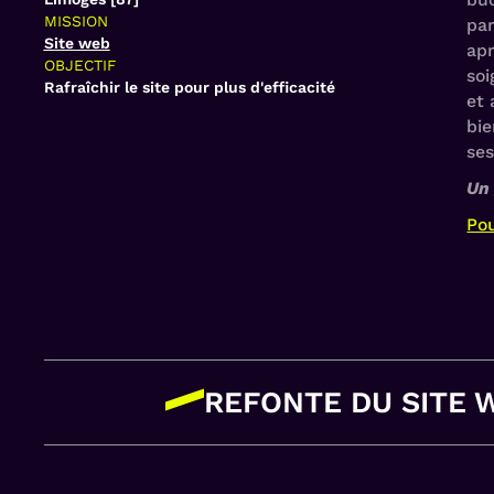
MISSION
par
Site web
apr
OBJECTIF
soi
Rafraîchir le site pour plus d'efficacité
et 
bie
se
Un 
Pou
REFONTE DU SITE 
Une interface fluide 