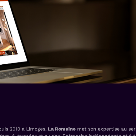
puis 2010 à Limoges,
La Romaine
met son expertise au serv
hes, à granulés et au gaz. Entreprise indépendante et à 