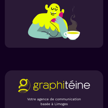
esthétique, incitant à la découverte et à
l’adhésion.
Votre agence de communication
basée à Limoges